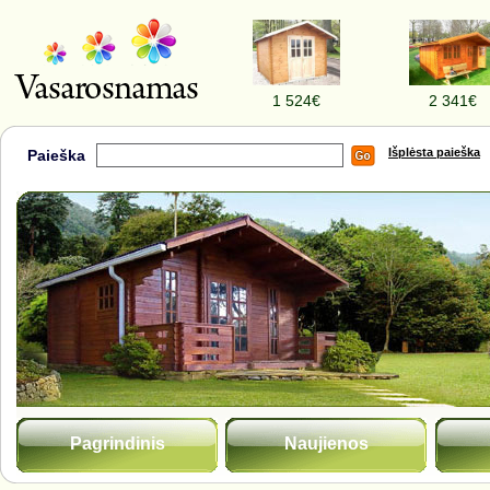
1 524€
2 341€
Išplėsta paieška
Paieška
Pagrindinis
Naujienos