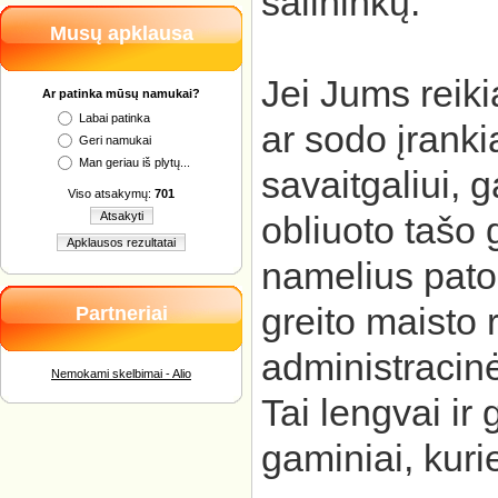
šalininkų.
Musų apklausa
Jei Jums reiki
Ar patinka mūsų namukai?
Labai patinka
ar sodo įranki
Geri namukai
Man geriau iš plytų...
savaitgaliui, 
Viso atsakymų:
701
Atsakyti
obliuoto tašo
Apklausos rezultatai
namelius pato
greito maisto 
Partneriai
administracin
Nemokami skelbimai - Alio
Tai lengvai ir 
gaminiai, kuri