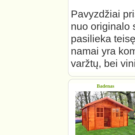
Pavyzdžiai pri
nuo originalo
pasilieka teis
namai yra kom
varžtų, bei vin
Badenas