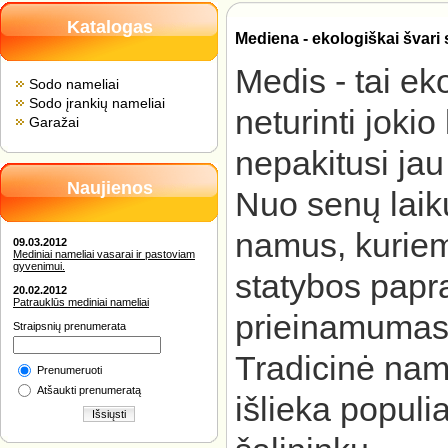
Katalogas
Mediena - ekologiškai švari
Medis - tai ek
Sodo nameliai
Sodo įrankių nameliai
neturinti joki
Garažai
nepakitusi jau
Naujienos
Nuo senų laik
namus, kuriem
09.03.2012
Mediniai nameliai vasarai ir pastoviam
gyvenimui.
statybos pap
20.02.2012
Patrauklūs mediniai nameliai
prieinamumas 
Straipsnių prenumerata
Tradicinė nam
Prenumeruoti
Atšaukti prenumeratą
išlieka populia
Išsiųsti